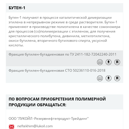
БУТЕН-1
Бутен-1 получают в процессе каталитической димеризации
этилена в непрерывном режиме в среде растворителя. Бутен-1
применяют в производстве полиэтилена в качестве сомономера
для процессов (со)полимеризации с этиленом, для получения
кристаллического полибутена, дивинила, метилэтилктона,
окиси бутилена, вторичного бутилового спирта, уксусной
кислоты.
Фракция бутилен-бутадиеновая по ТУ 2411-182-72042240-2011
Фракция бутилен-бутадиеновая СТО 50236110-016-2018
ПО ВОПРОСАМ ПРИОБРЕТЕНИЯ ПОЛИМЕРНОЙ
ПРОДУКЦИИ ОБРАЩАТЬСЯ:
​ООО "ЛУКОЙЛ -Резервнефтепродукт-Трейдинг"
neftekhim@lukoil.com