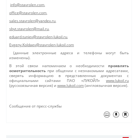
info@stavrolen.com
,
office@stavrolen.com
,
sales.stavrolen@yandex.ru
,
sbyt.stavrolen@mail.ru
,
eduard.tuniev@stavrolen-lukoil.ru
,
Evgeny.Koldaev@stavrolen-lukoil.com
(данные электронные адреса и телефоны могут быть
изменены).
В этой связи напоминаем о необходимости
проявлять
осмотрительность
при общении с незнакомыми адресатами,
сверять информацию в представленных документах с
официальными сайтами ПАО «ЛУКОЙЛ»
www.lukoil.ru
(русскоязычная версия) и
www.lukoil.com
(англоязычная версия).
Сообщение от пресс-службы