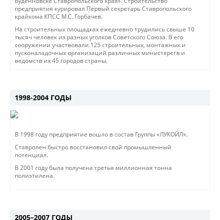
Буденновске Ставропольского края». Строительство
предприятия курировал Первый секретарь Ставропольского
крайкома КПСС М.С. Горбачев.
На строительных площадках ежедневно трудились свыше 10
тысяч человек из разных уголков Советского Союза. В его
сооружении участвовали 125 строительных, монтажных и
пусконаладочных организаций различных министерств и
ведомств их 45 городов страны.
1998-2004 ГОДЫ
В 1998 году предприятие вошло в состав Группы «ЛУКОЙЛ».
Ставролен быстро восстановил свой промышленный
потенциал.
В 2001 году была получена третья миллионная тонна
полиэтилена.
2005–2007 ГОДЫ