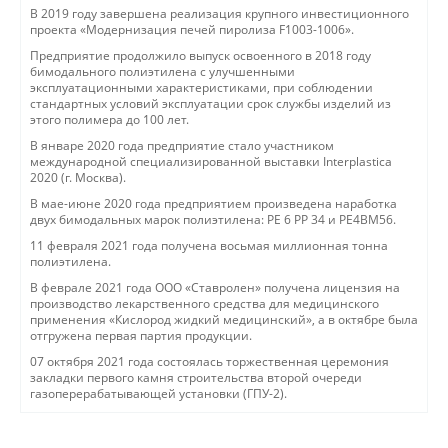
В 2019 году завершена реализация крупного инвестиционного
проекта «Модернизация печей пиролиза F1003-1006».
Предприятие продолжило выпуск освоенного в 2018 году
бимодального полиэтилена с улучшенными
эксплуатационными характеристиками, при соблюдении
стандартных условий эксплуатации срок службы изделий из
этого полимера до 100 лет.
В январе 2020 года предприятие стало участником
международной специализированной выставки Interplastica
2020 (г. Москва).
В мае-июне 2020 года предприятием произведена наработка
двух бимодальных марок полиэтилена: РЕ 6 РР 34 и РЕ4ВМ56.
11 февраля 2021 года получена восьмая миллионная тонна
полиэтилена.
В феврале 2021 года ООО «Ставролен» получена лицензия на
производство лекарственного средства для медицинского
применения «Кислород жидкий медицинский», а в октябре была
отгружена первая партия продукции.
07 октября 2021 года состоялась торжественная церемония
закладки первого камня строительства второй очереди
газоперерабатывающей установки (ГПУ-2).